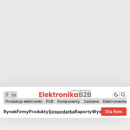
Produkcja elektroniki
PCB
Komponenty
Zasilanie
Elektromechan
Rynek
Firmy
Produkty
Gospodarka
Raporty
Wywiady
Dla firm
Technik