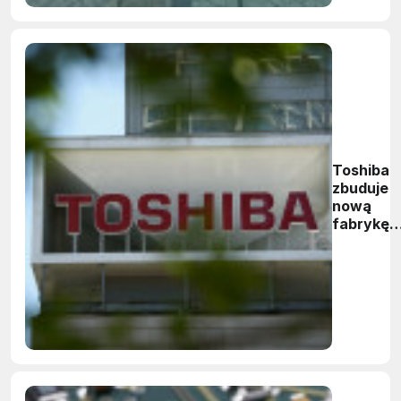
Toshiba
zbuduje
nową
fabrykę,
by
zwiększy
zdolność
produkcji
pamięci
3D flash