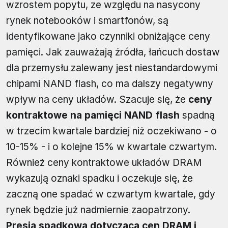
wzrostem popytu, ze względu na nasycony
rynek notebooków i smartfonów, są
identyfikowane jako czynniki obniżające ceny
pamięci. Jak zauważają źródła, łańcuch dostaw
dla przemysłu zalewany jest niestandardowymi
chipami NAND flash, co ma dalszy negatywny
wpływ na ceny układów. Szacuje się, że
ceny
kontraktowe na pamięci NAND flash
spadną
w trzecim kwartale bardziej niż oczekiwano - o
10-15% - i o kolejne 15% w kwartale czwartym.
Również ceny kontraktowe układów DRAM
wykazują oznaki spadku i oczekuje się, że
zaczną one spadać w czwartym kwartale, gdy
rynek będzie już nadmiernie zaopatrzony.
Presja spadkowa dotycząca cen DRAM i