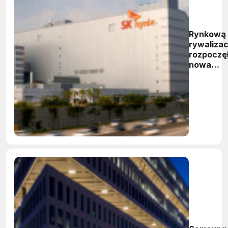
Rynkową
rywalizac
rozpoczę
nowa
fabryka
układów
NAND
flash fir
Hynix