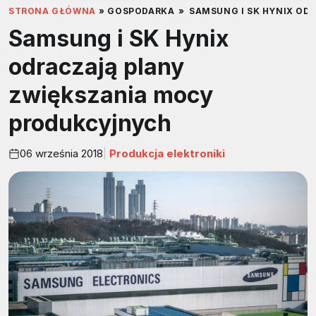
STRONA GŁÓWNA
»
GOSPODARKA
»
SAMSUNG I SK HYNIX O
Samsung i SK Hynix
odraczają plany
zwiększania mocy
produkcyjnych
06 września 2018
Produkcja elektroniki