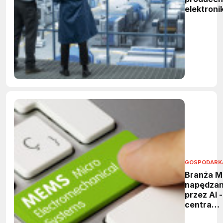
elektronik
GOSPODARK
Branża 
napędza
przez AI -
centra
danych i