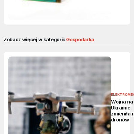
Zobacz więcej w kategorii:
Gospodarka
ELEKTROME
Wojna na
Ukrainie
zmieniła 
dronów