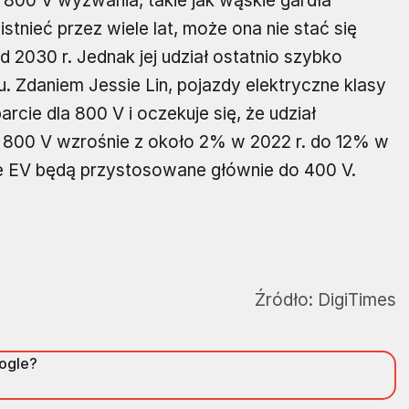
 800 V wyzwania, takie jak wąskie gardła
stnieć przez wiele lat, może ona nie stać się
030 r. Jednak jej udział ostatnio szybko
 Zdaniem Jessie Lin, pojazdy elektryczne klasy
cie dla 800 V i oczekuje się, że udział
 800 V wzrośnie z około 2% w 2022 r. do 12% w
e EV będą przystosowane głównie do 400 V.
Źródło:
DigiTimes
oogle?