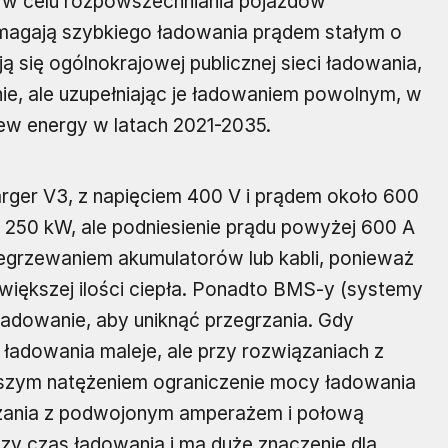
 w celu rozpowszechniania pojazdów
magają szybkiego ładowania prądem stałym o
 się ogólnokrajowej publicznej sieci ładowania,
ie, ale uzupełniając je ładowaniem powolnym, w
w energy w latach 2021-2035.
arger V3, z napięciem 400 V i prądem około 600
250 kW, ale podniesienie prądu powyżej 600 A
egrzewaniem akumulatorów lub kabli, ponieważ
większej ilości ciepła. Ponadto BMS-y (systemy
ładowanie, aby uniknąć przegrzania. Gdy
ładowania maleje, ale przy rozwiązaniach z
szym natężeniem ograniczenie mocy ładowania
iązania z podwojonym amperażem i połową
zy czas ładowania i ma duże znaczenie dla