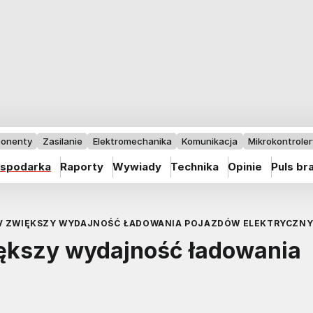
onenty
Zasilanie
Elektromechanika
Komunikacja
Mikrokontrolery
spodarka
Raporty
Wywiady
Technika
Opinie
Puls br
 V ZWIĘKSZY WYDAJNOŚĆ ŁADOWANIA POJAZDÓW ELEKTRYCZNY
iększy wydajność ładowania