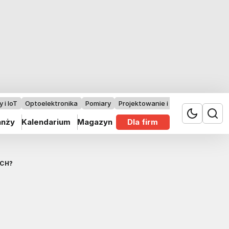
 i IoT
Optoelektronika
Pomiary
Projektowanie i badania
anży
Kalendarium
Magazyn
Dla firm
CH?