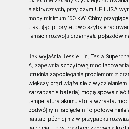
określone zasady szybkiego ładowania
elektrycznych, przy czym UE i USA wy
mocy minimum 150 kW. Chiny przyglądają
traktując priorytetowo szybkie ładowan
ramach rozwoju przemysłu pojazdów ne
Jak wyjaśnia Jessie Lin, Tesla Superch
A, zapewnia szczytową moc ładowania 
utrudnia zapobieganie problemom z prz
większy prąd wiąże się z wydzielaniem 
zarządzania baterią) mogą spowalniać 
temperatura akumulatora wzrasta, moc 
podwójnym napięciem i o połowę mniej
nastąpi później niż w przypadku rozw
napięcia. To w praktyce zapewnia króts