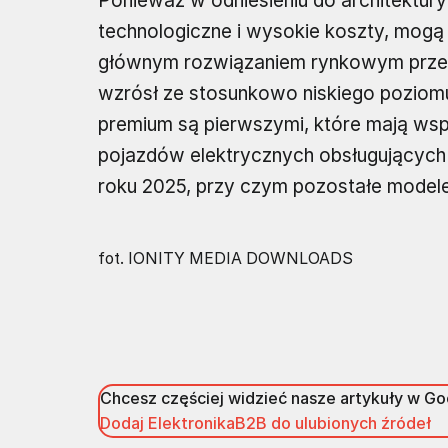
Ponieważ w odniesieniu do architektury
technologiczne i wysokie koszty, mogą i
głównym rozwiązaniem rynkowym przed 2
wzrósł ze stosunkowo niskiego poziomu.
premium są pierwszymi, które mają wspar
pojazdów elektrycznych obsługujących
roku 2025, przy czym pozostałe model
fot. IONITY MEDIA DOWNLOADS
Chcesz częściej widzieć nasze artykuły w G
Dodaj ElektronikaB2B do ulubionych źródeł