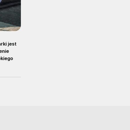
ki jest
enie
bkiego