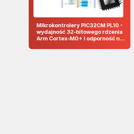
Mikrokontrolery PIC32CM PL10 -
wydajność 32-bitowego rdzenia
Arm Cortex-M0+ i odporność na
zakłócenia w projektach 5 V