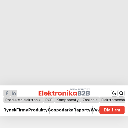
Produkcja elektroniki
PCB
Komponenty
Zasilanie
Elektromechan
Rynek
Firmy
Produkty
Gospodarka
Raporty
Wywiady
Dla firm
Technik