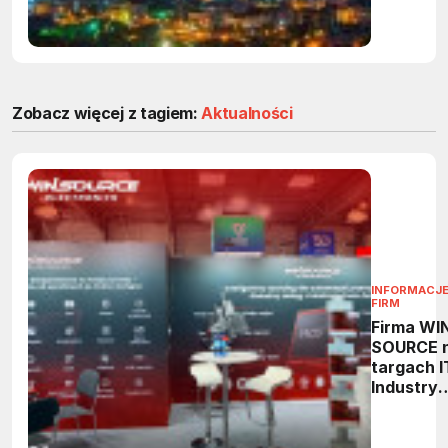
Zobacz więcej z tagiem:
Aktualności
INFORMACJE
FIRM
Firma WI
SOURCE 
targach 
Industry
Europe 2
- wsparci
rozwoju