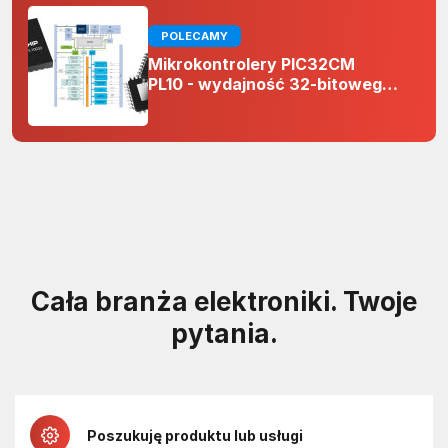
POLECAMY
Mikrokontrolery PIC32CM
PL10 - wydajność 32-bitowego
rdzenia Arm Cortex-M0+ i
odporność na zakłócenia w
projektach 5 V
Cała branża elektroniki. Twoje
pytania.
Poszukuję produktu lub usługi