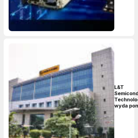
potęgą
technolog
GaN
L&T
Semicond
Technolo
wyda pon
mld dola
fabryki
półprzew