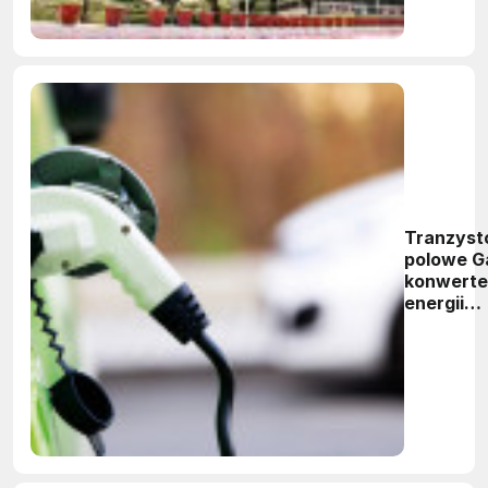
Tranzyst
polowe G
konwerte
energii
elektrycz
dużej
sprawnoś