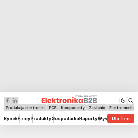
Produkcja elektroniki
PCB
Komponenty
Zasilanie
Elektromechan
Rynek
Firmy
Produkty
Gospodarka
Raporty
Wywiady
Dla firm
Technik