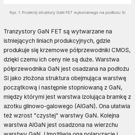
Rys. 1. Przekrój struktury GaN FET wykonanego na podłożu Si
Tranzystory GaN FET są wytwarzane na
istniejących liniach produkcyjnych, gdzie
produkuje się krzemowe półprzewodniki CMOS,
dzięki czemu ich ceny nie są duże. Warstwa
półprzewodnika GaN jest osadzana na podłożu
Si jako złożona struktura obejmująca warstwę
początkową i następnie stopniowaną z GaN,
między którymi jest warstwa izolująca bramkę z
azotku glinowo-galowego (AlGaN). Ona ułatwia
też wzrost "czystej" warstwy GaN. Kolejna
warstwa AlGaN jest osadzona na wierzchu
warstwy GaN. Umożliwia ona polaryzację i