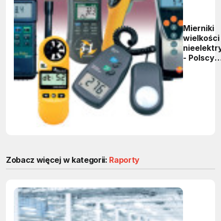
Mierniki
wielkości
nieelekt
- Polscy
producenc
dystrybu
Zobacz więcej w kategorii:
Raporty