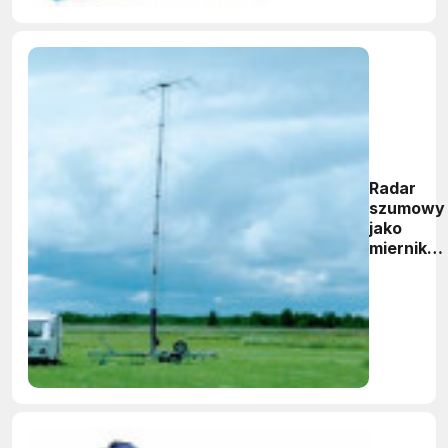
Radar
szumowy
jako
miernik
odbiciow
gruntu