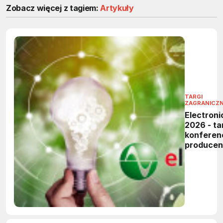
Zobacz więcej z tagiem:
Artykuły
TARGI
ZAGRANICZ
Electroni
2026 - tar
konferen
produce
elektronik