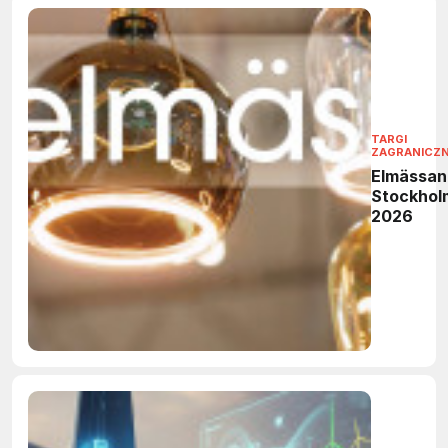
TARGI
ZAGRANICZ
Elmässan
Stockhol
2026