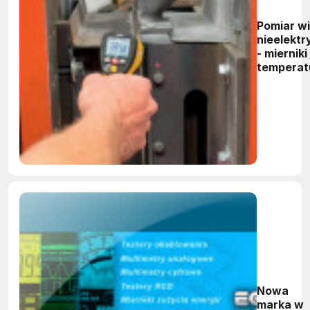
Pomiar wi
nieelekt
- mierniki
temperatu
wilgotnoś
Nowa
marka w