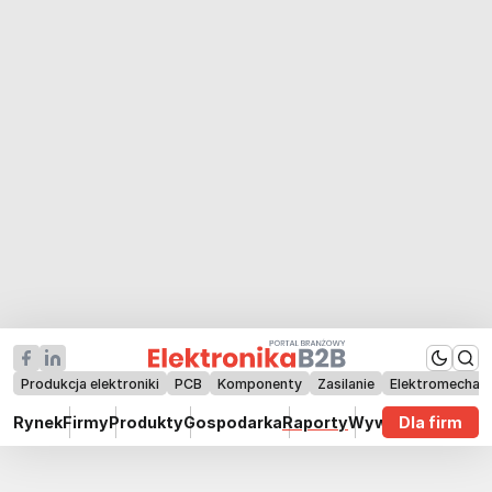
Produkcja elektroniki
PCB
Komponenty
Zasilanie
Elektromechan
Rynek
Firmy
Produkty
Gospodarka
Raporty
Wywiady
Dla firm
Technik