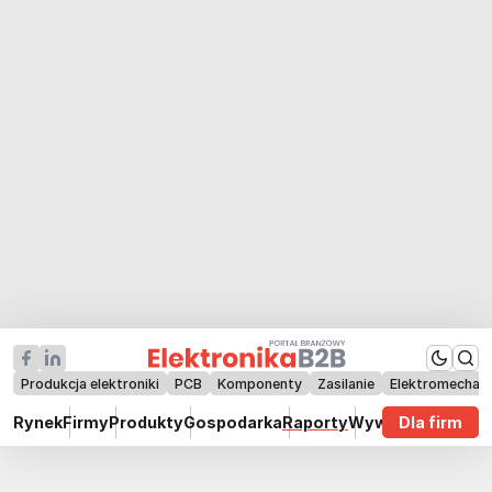
Produkcja elektroniki
PCB
Komponenty
Zasilanie
Elektromechan
Rynek
Firmy
Produkty
Gospodarka
Raporty
Wywiady
Dla firm
Technik