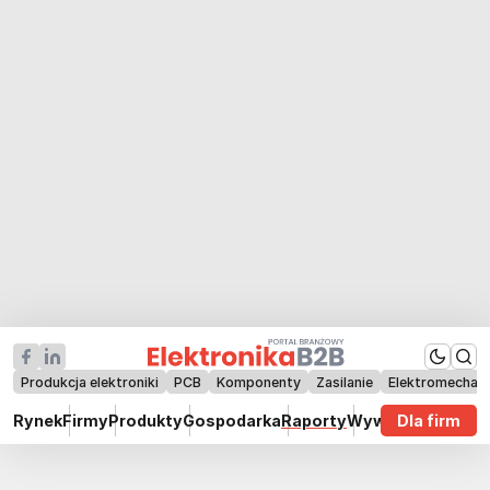
Produkcja elektroniki
PCB
Komponenty
Zasilanie
Elektromechan
Rynek
Firmy
Produkty
Gospodarka
Raporty
Wywiady
Dla firm
Technik