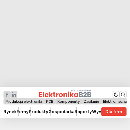
Produkcja elektroniki
PCB
Komponenty
Zasilanie
Elektromechan
Rynek
Firmy
Produkty
Gospodarka
Raporty
Wywiady
Dla firm
Technik