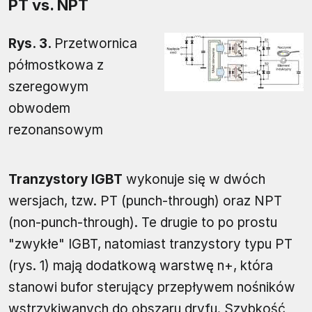
PT vs. NPT
Rys. 3.
Przetwornica
półmostkowa z
szeregowym
obwodem
rezonansowym
Tranzystory IGBT
wykonuje się w dwóch
wersjach, tzw. PT (punch-through) oraz NPT
(non-punch-through). Te drugie to po prostu
"zwykłe" IGBT, natomiast tranzystory typu PT
(rys. 1) mają dodatkową warstwę n+, która
stanowi bufor sterujący przepływem nośników
wstrzykiwanych do obszaru dryfu. Szybkość