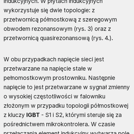
indukcyjnych. W płytach indukcyjnych
wykorzystuje się dwie topologie: z
przetwornicą półmostkową z szeregowym
obwodem rezonansowym (rys. 3) oraz z
przetwornicą quasirezonansową (rys. 4.).
W obu przypadkach napięcie sieci jest
przetwarzane na napięcie stałe w
pełnomostkowym prostowniku. Następnie
napięcie to jest przetwarzane w sygnał zmienny
o wysokiej częstotliwości w falowniku
złożonym w przypadku topologii półmostkowej
z kluczy
IGBT
- S1 i S2, którymi steruje się za
pośrednictwem mikrokontrolera. W czasie
przełączania element indukcyjny wytwarza pole