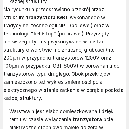
każdej struktury
Na rysunku a przedstawiono przekrój przez
strukturę
tranzystora IGBT
wykonanego w
tradycyjnej technologii NPT (po lewej) oraz w
technologii "fieldstop" (po prawej). Przyrządy
pierwszego typu są wykonywane w postaci
struktury o warstwie n o znacznej grubości (np.
200μm w przypadku tranzystorów 1200V oraz
100μm w przypadku IGBT 600V) w porównaniu do
tranzystorów typu drugiego. Obok przekrojów
zamieszczono też wykres zmienności pola
elektrycznego w stanie zatkania w obrębie podłoża
każdej struktury.
Warstwa n jest słabo domieszkowana i dzięki
temu w czasie wyłączania
tranzystora
pole
elektryczne stopniowo maleje do zera w