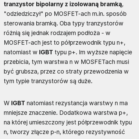
tranzystor bipolarny z izolowaną bramką
,
"odziedziczył" po MOSFET-ach m.in. sposób
sterowania bramką. Oba typy tranzystorów
różnią się jednak rodzajem podłoża - w
MOSFET-ach jest to półprzewodnik typu n+,
natomiast w
IGBT
typu p+. Im wyższe napięcie
przebicia, tym warstwa n w MOSFETach musi
być grubsza, przez co straty przewodzenia w
tym typie tranzystorów są duże.
W
IGBT
natomiast rezystancja warstwy n ma
mniejsze znaczenie. Dodatkowa warstwa p+,
na której umieszczony jest półprzewodnik typu
n, tworzy złącze p-n, którego rezystywność