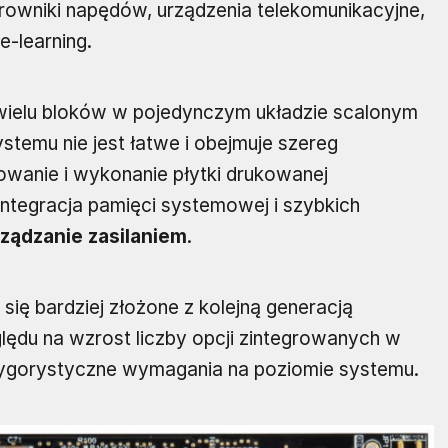
owniki napędów, urządzenia telekomunikacyjne,
-learning.
 wielu bloków w pojedynczym układzie scalonym
temu nie jest łatwe i obejmuje szereg
owanie i wykonanie płytki drukowanej
, integracja pamięci systemowej i szybkich
rządzanie zasilaniem
.
 się bardziej złożone z kolejną generacją
du na wzrost liczby opcji zintegrowanych w
j rygorystyczne wymagania na poziomie systemu.