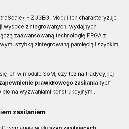
ltraScale+ - ZU3EG. Moduł ten charakteryzuje
ji wysoce zintegrowanych, wydajnych,
łączą zaawansowaną technologię FPGA z
ym, szybką zintegrowaną pamięcią i szybkimi
się ich w module SoM, czy też na tradycyjnej
zapewnienie prawidłowego zasilania
tych
ieloma wyzwaniami konstrukcyjnymi.
iem zasilaniem
oC wymagają wielu
szyn zasilających