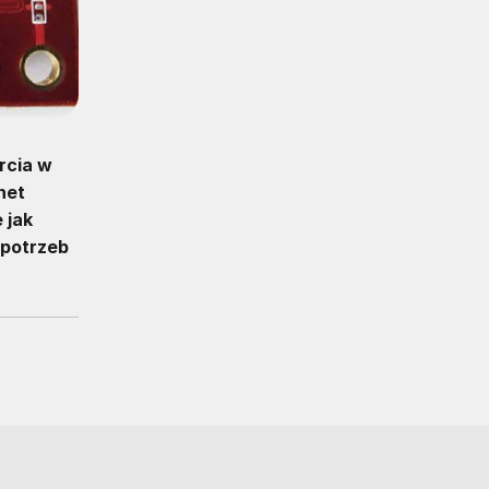
rcia w
net
 jak
 potrzeb