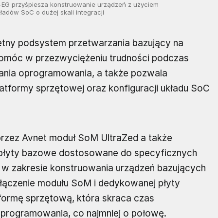
d-EG przyśpiesza konstruowanie urządzeń z użyciem
dów SoC o dużej skali integracji
tny podsystem przetwarzania bazujący na
móc w przezwyciężeniu trudności podczas
ania oprogramowania, a także pozwala
atformy sprzętowej oraz konfiguracji układu SoC
przez Avnet moduł SoM UltraZed a także
 i płyty bazowe dostosowane do specyficznych
 w zakresie konstruowania urządzeń bazujących
łączenie modułu SoM i dedykowanej płyty
formę sprzętową, która skraca czas
oprogramowania, co najmniej o połowę.