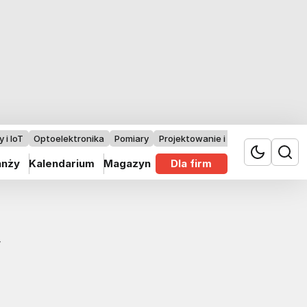
 i IoT
Optoelektronika
Pomiary
Projektowanie i badania
anży
Kalendarium
Magazyn
Dla firm
w