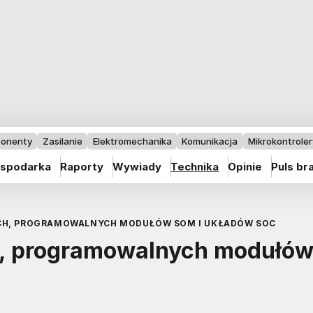
onenty
Zasilanie
Elektromechanika
Komunikacja
Mikrokontrolery
spodarka
Raporty
Wywiady
Technika
Opinie
Puls br
CH, PROGRAMOWALNYCH MODUŁÓW SOM I UKŁADÓW SOC
, programowalnych modułó