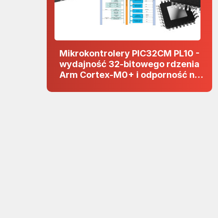
Mikrokontrolery PIC32CM PL10 -
wydajność 32-bitowego rdzenia
Arm Cortex-M0+ i odporność na
zakłócenia w projektach 5 V