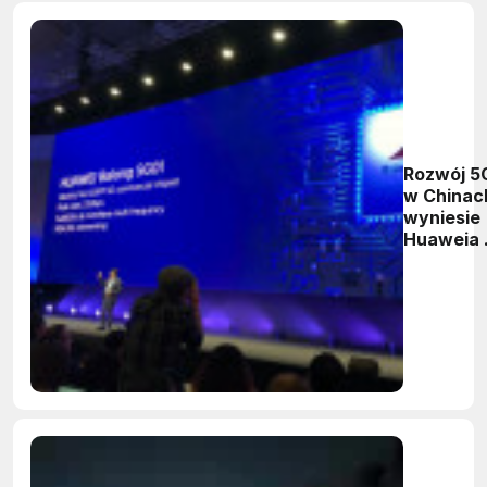
Rozwój 5
w Chinac
wyniesie
Huaweia 
pozycję
globalne
lidera
sprzedaż
smartfo