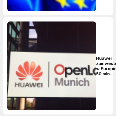
Huawei
zainwest
w Europi
50 mln
dolarów