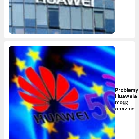
numerem 
wśród
dostawc
smartfo
Problemy
Huaweia
mogą
opóźnić
wdrożeni
europejsk
sieci 5G