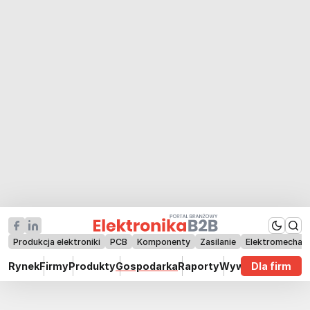
Produkcja elektroniki
PCB
Komponenty
Zasilanie
Elektromechan
Rynek
Firmy
Produkty
Gospodarka
Raporty
Wywiady
Dla firm
Technik