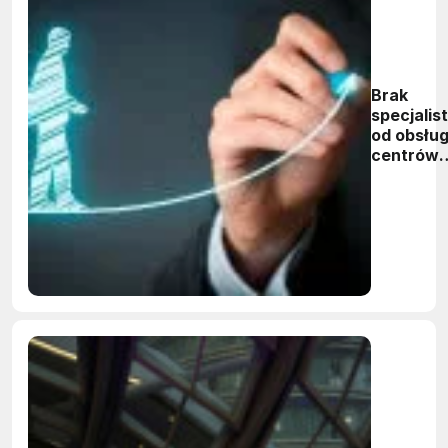
Brak
specjalis
od obsług
centrów
danych