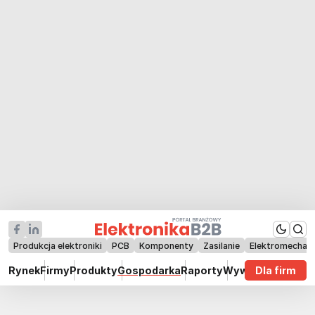
Produkcja elektroniki
PCB
Komponenty
Zasilanie
Elektromechan
Rynek
Firmy
Produkty
Gospodarka
Raporty
Wywiady
Dla firm
Technik