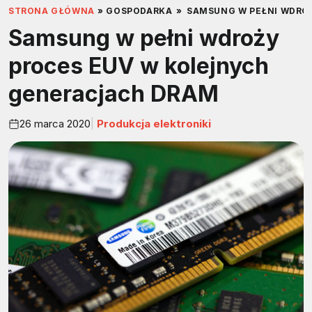
STRONA GŁÓWNA
»
GOSPODARKA
»
SAMSUNG W PEŁNI WDRO
Samsung w pełni wdroży
proces EUV w kolejnych
generacjach DRAM
26 marca 2020
Produkcja elektroniki