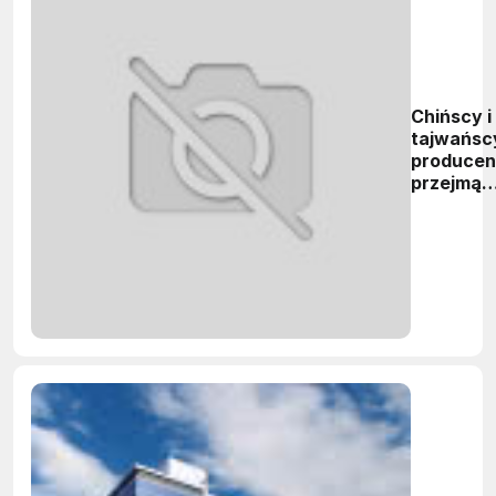
Chińscy i
tajwańsc
producen
przejmą
zamówien
od
Samsung
Display