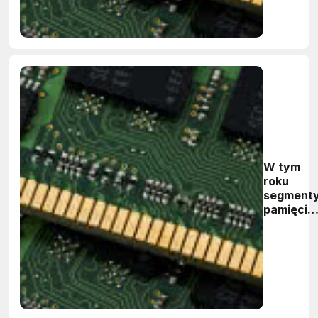
W tym
roku
segment
pamięci
DRAM i
NAND
ponowni
zajmą
kluczową
pozycję
na rynku