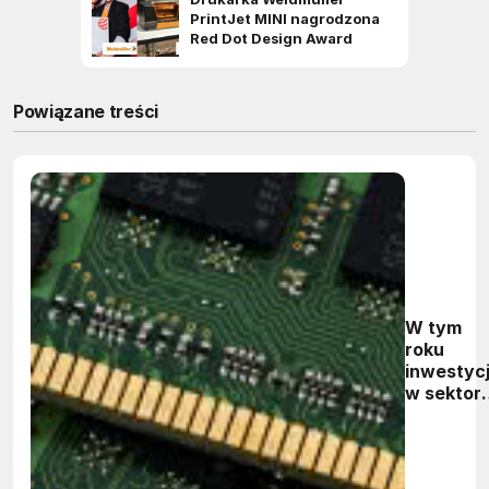
Powiązane treści
W tym
roku
inwestyc
w sektor
pamięci
DRAM
spadną o
20%