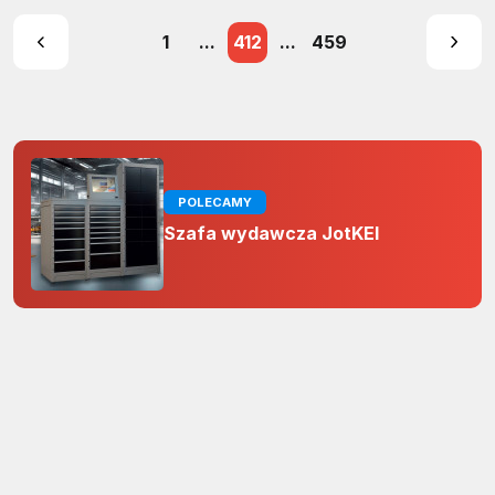
1
...
412
...
459
POLECAMY
Szafa wydawcza JotKEl