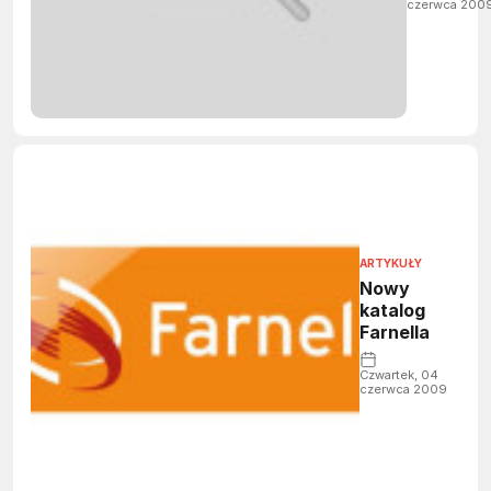
czerwca 200
ARTYKUŁY
Nowy
katalog
Farnella
Czwartek, 04
czerwca 2009