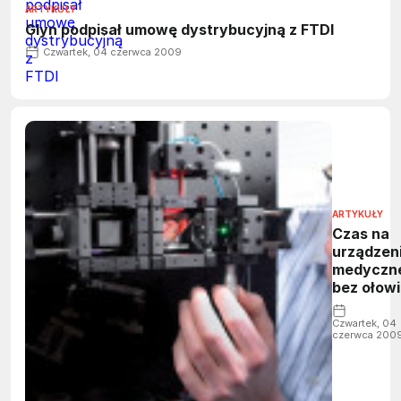
ARTYKUŁY
Glyn podpisał umowę dystrybucyjną z FTDI
Czwartek, 04 czerwca 2009
ARTYKUŁY
Czas na
urządzen
medyczn
bez ołow
Czwartek, 04
czerwca 200