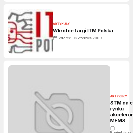
ARTYKUŁY
Wkrótce targi ITM Polska
Wtorek, 09 czerwca 2009
ARTYKUŁY
STM na c
rynku
akcelero
MEMS
Poniedziałek,