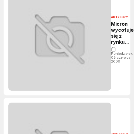
ARTYKUŁY
Micron
wycofuje
się z
rynku
CMOS
Poniedziałek,
08 czerwca
2009