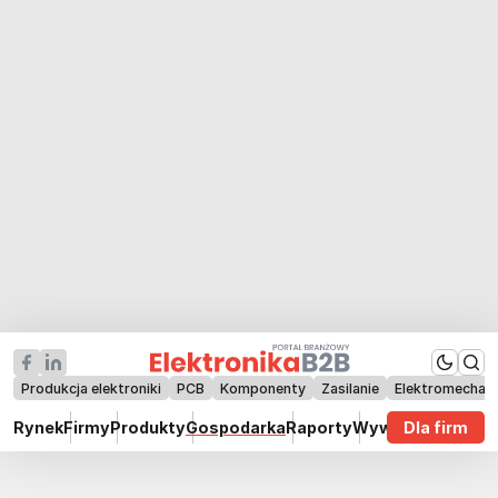
Produkcja elektroniki
PCB
Komponenty
Zasilanie
Elektromechan
Rynek
Firmy
Produkty
Gospodarka
Raporty
Wywiady
Dla firm
Technik