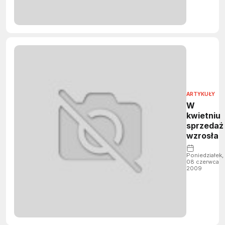
ARTYKUŁY
W
kwietniu
sprzedaż
wzrosła
Poniedziałek,
08 czerwca
2009