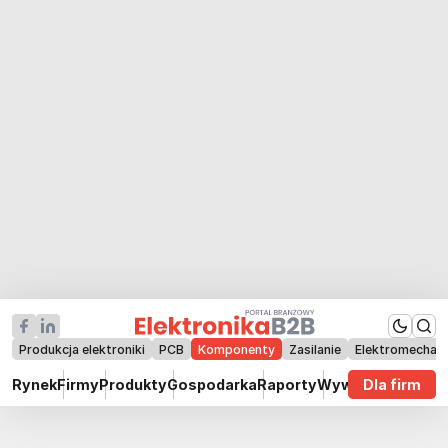
Produkcja elektroniki
PCB
Komponenty
Zasilanie
Elektromechan
Rynek
Firmy
Produkty
Gospodarka
Raporty
Wywiady
Dla firm
Technik