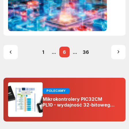
1
...
6
...
36
POLECAMY
Mikrokontrolery PIC32CM
PL10 - wydajność 32-bitowego
rdzenia Arm Cortex-M0+ i
odporność na zakłócenia w
projektach 5 V