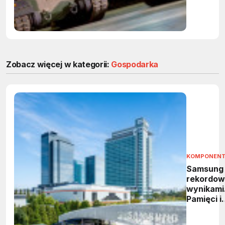
Zobacz więcej w kategorii:
Gospodarka
KOMPONEN
Samsung
rekordow
wynikami
Pamięci i
HBM
napędzaj