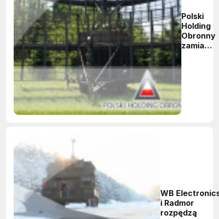
Polski
Holding
Obronny
zamiast
Grupy
Bumar
WB Electronic
i Radmor
rozpędzą