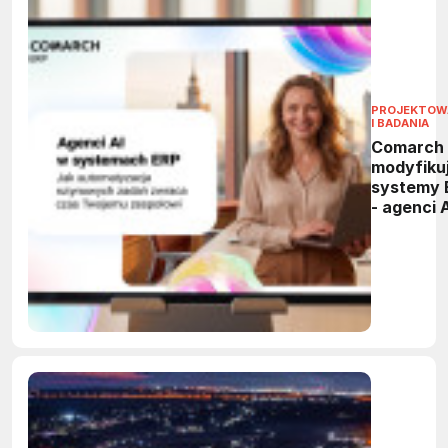
PROJEKTOW
I BADANIA
Comarch
modyfiku
systemy 
- agenci 
przejmą
powtarza
zadania 
firmach