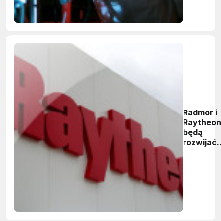
Radmor i
Raytheon
będą
rozwijać
polską
obronę
powietrz