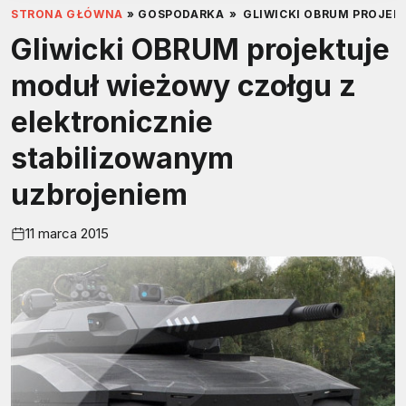
STRONA GŁÓWNA
»
GOSPODARKA
»
GLIWICKI OBRUM PROJE
Gliwicki OBRUM projektuje
moduł wieżowy czołgu z
elektronicznie
stabilizowanym
uzbrojeniem
11 marca 2015