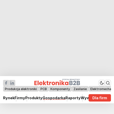
Produkcja elektroniki
PCB
Komponenty
Zasilanie
Elektromechan
Rynek
Firmy
Produkty
Gospodarka
Raporty
Wywiady
Dla firm
Technik