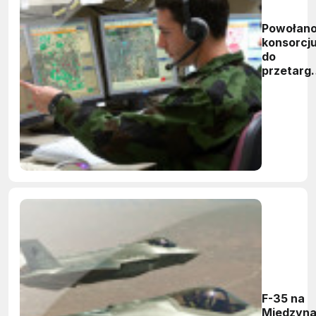
Powołan
konsorcj
do
przetarg
na BMS d
wojska
F-35 na
Międzyn