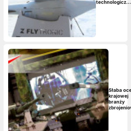
technologiczni
zbrojeniówkę
Słaba oc
krajowej
branży
zbrojenio