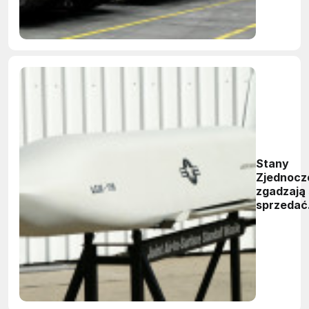
Stany
Zjednocz
zgadzają 
sprzedać
Polsce
superpoci
JASSM