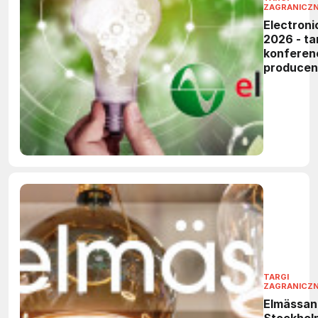
ZAGRANICZ
Electroni
2026 - tar
konferen
produce
elektronik
TARGI
ZAGRANICZ
Elmässan
Stockhol