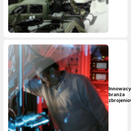
przychod
Innowacy
branża
zbrojeni