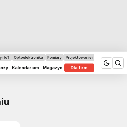
 i IoT
Optoelektronika
Pomiary
Projektowanie i badania
anży
Kalendarium
Magazyn
Dla firm
niu