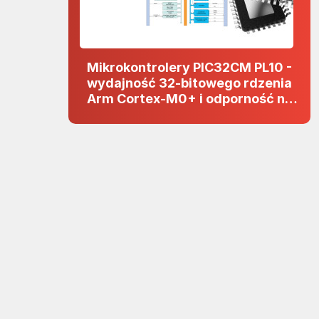
Mikrokontrolery PIC32CM PL10 -
wydajność 32-bitowego rdzenia
Arm Cortex-M0+ i odporność na
zakłócenia w projektach 5 V