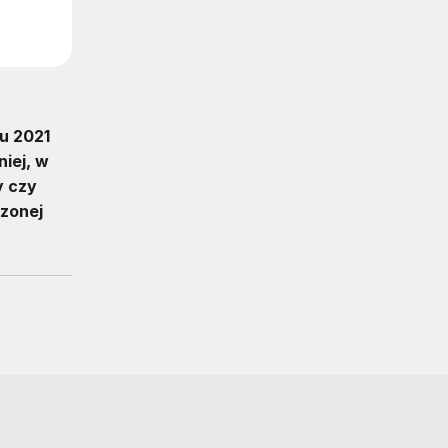
ku 2021
iej, w
y czy
szonej