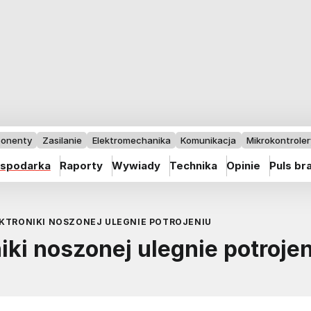
onenty
Zasilanie
Elektromechanika
Komunikacja
Mikrokontrolery
spodarka
Raporty
Wywiady
Technika
Opinie
Puls br
EKTRONIKI NOSZONEJ ULEGNIE POTROJENIU
iki noszonej ulegnie potroje