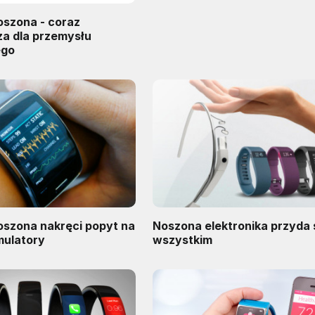
oszona - coraz
za dla przemysłu
ego
oszona nakręci popyt na
Noszona elektronika przyda 
umulatory
wszystkim