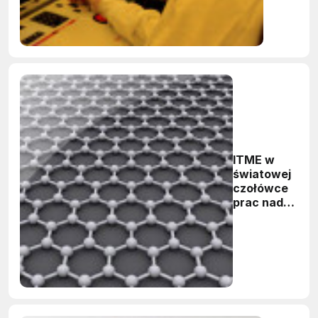
ITME w
światowej
czołówce
prac nad
grafenem