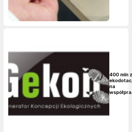
400 mln z
ekodotacj
na
współpra
biznesu i
nauki z
program
Gekon