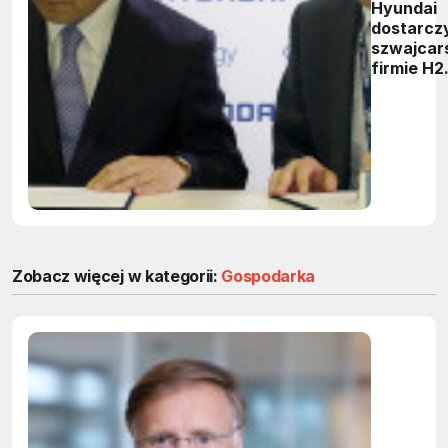
Hyundai
dostarcz
szwajcars
firmie H2
Energy
tysiąc
samocho
ciężarow
na wodór
Zobacz więcej w kategorii:
Gospodarka