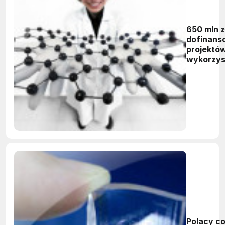
650 mln z
dofinans
projektó
wykorzys
grafen
Polacy c