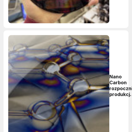
Nano
Carbon
rozpoczn
produkcj
arkuszy
grafenu 
folii
miedziane