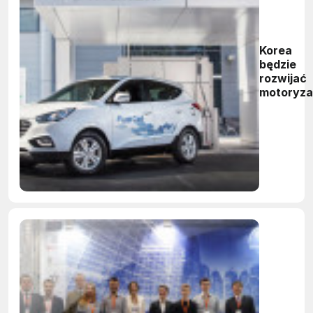
Korea
będzie
rozwijać
motoryza
wodorow