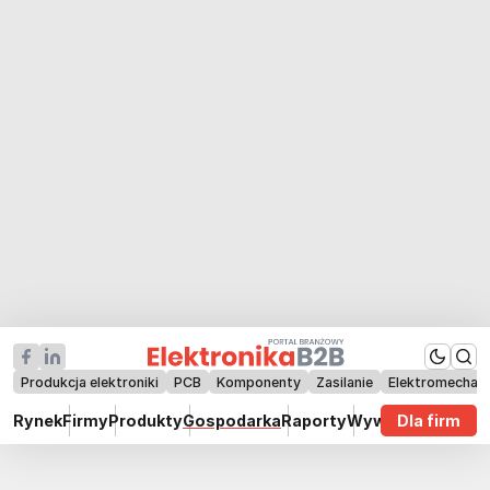
Produkcja elektroniki
PCB
Komponenty
Zasilanie
Elektromechan
Rynek
Firmy
Produkty
Gospodarka
Raporty
Wywiady
Dla firm
Technik