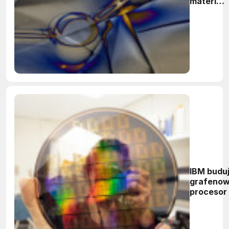
materiał
na bazie
grafenu
IBM budu
grafeno
procesor