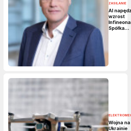
ZASILANIE
AI napęd
wzrost
Infineona
Spółka
podnosi
prognozę
przycho
ELEKTROME
Wojna na
Ukrainie