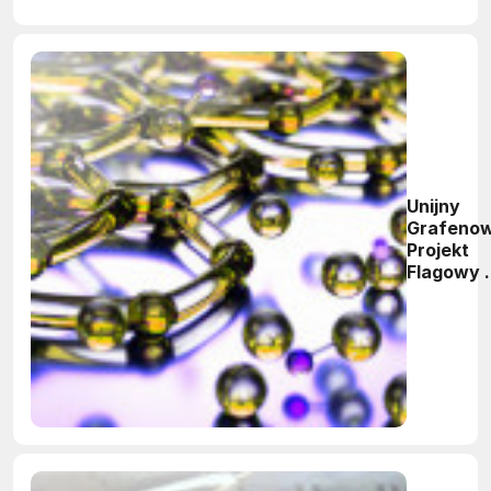
Unijny
Grafeno
Projekt
Flagowy 
udziałem
polskiego
instytutu