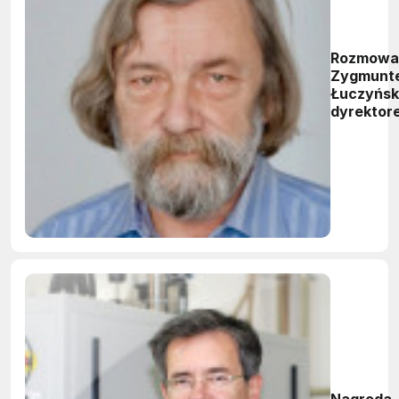
Rozmowa 
Zygmunt
Łuczyńsk
dyrektor
Instytutu
Technolog
Materiał
Elektron