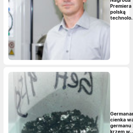
Nagroda
Premiera
polską
technolo
grafenu
Germanan
cienka w
germanu 
krzem w