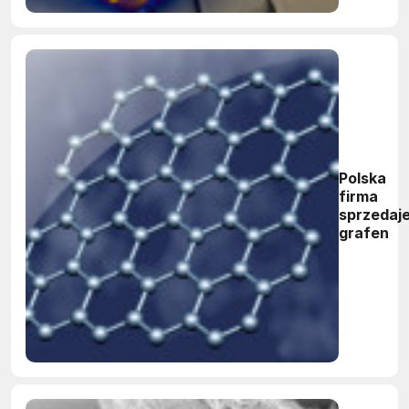
Polska
firma
sprzedaj
grafen