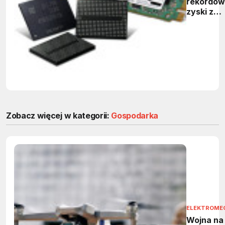
rekordo
zyski z
produkcji
chipów
Zobacz więcej w kategorii:
Gospodarka
ELEKTROME
Wojna na