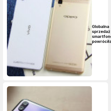
Globalna
sprzedaż
smartfo
powrócił
pierwsz
kwartale
wzrostu