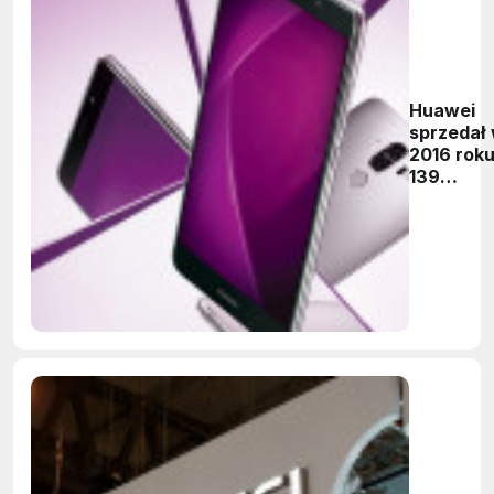
Huawei
sprzedał
2016 rok
139
milionów
smartfo