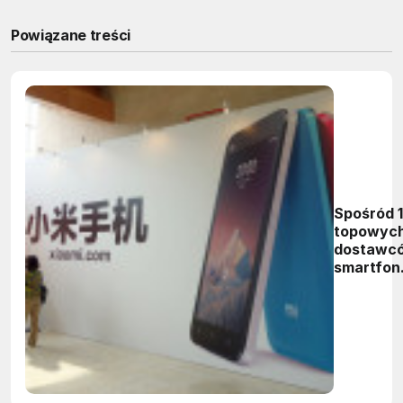
Powiązane treści
Spośród 
topowyc
dostawc
smartfo
9 pochod
z Chin