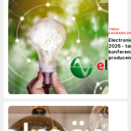
TARGI
ZAGRANICZ
Electroni
2026 - tar
konferen
produce
elektronik