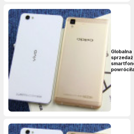
Globalna
sprzedaż
smartfo
powrócił
pierwsz
kwartale
wzrostu