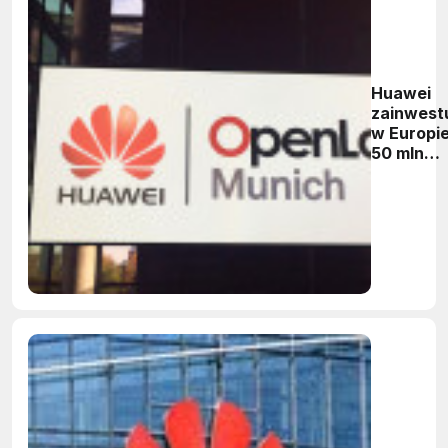
Huawei
zainwest
w Europi
50 mln
dolarów