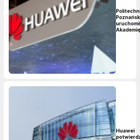
Politechn
Poznańs
uruchomi
Akademi
Huawei -
HAINA
Huawei
potwierd