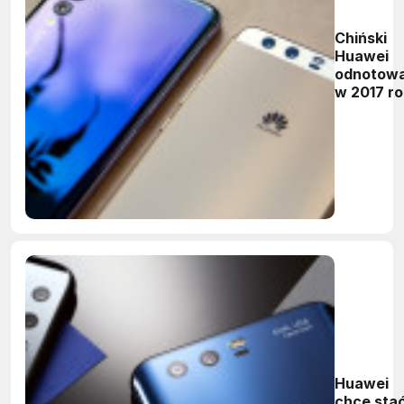
Chiński
Huawei
odnotowa
w 2017 r
28-
procent
wzrost
zysku net
Huawei
chce sta