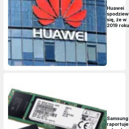
Huawei
spodziew
się, że w
2019 rok
będzie
numerem 
wśród
dostawc
smartfo
Samsung
raportuje