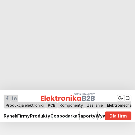
Produkcja elektroniki
PCB
Komponenty
Zasilanie
Elektromechan
Rynek
Firmy
Produkty
Gospodarka
Raporty
Wywiady
Dla firm
Technik