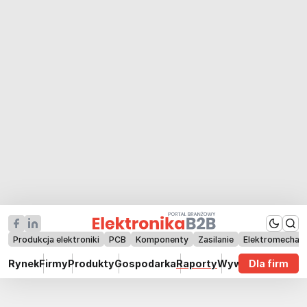
Produkcja elektroniki
PCB
Komponenty
Zasilanie
Elektromechan
Rynek
Firmy
Produkty
Gospodarka
Raporty
Wywiady
Dla firm
Technik