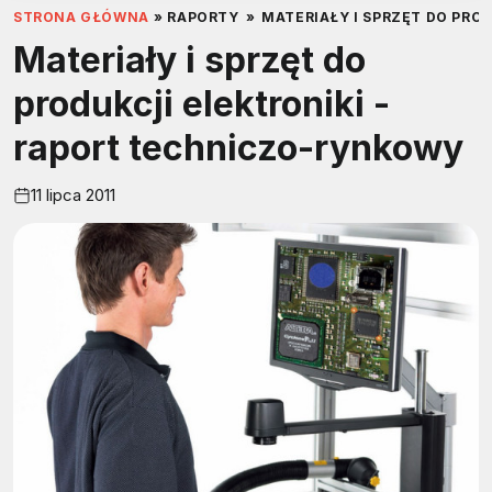
STRONA GŁÓWNA
»
RAPORTY
»
MATERIAŁY I SPRZĘT DO PRO
Materiały i sprzęt do
produkcji elektroniki -
raport techniczo-rynkowy
11 lipca 2011