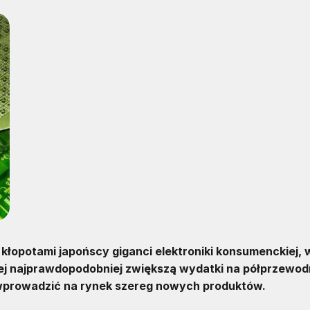
i kłopotami japońscy giganci elektroniki konsumenckiej,
wej najprawdopodobniej zwiększą wydatki na półprzewodn
ą wprowadzić na rynek szereg nowych produktów.