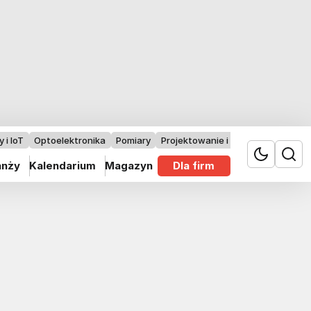
 i IoT
Optoelektronika
Pomiary
Projektowanie i badania
anży
Kalendarium
Magazyn
Dla firm