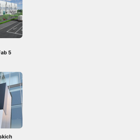
Fab 5
skich