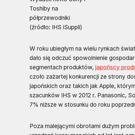
Toshiby na
półprzewodniki
(źródło: IHS iSuppli)
W roku ubiegłym na wielu rynkach świat
dało się odczuć spowolnienie gospoda
segmentach produktów,
japońscy prod
czoło zażartej konkurencji ze strony d
japońskich oraz takich jak Apple, któr
szacunków IHS w 2012 r. Panasonic, Son
7% niższe w stosunku do roku poprzed
Poza malejącymi obrotami dużym prob