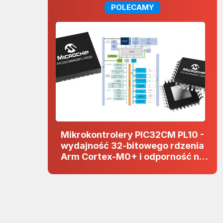
POLECAMY
Mikrokontrolery PIC32CM PL10 -
wydajność 32-bitowego rdzenia
Arm Cortex-M0+ i odporność na
zakłócenia w projektach 5 V