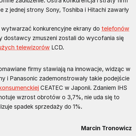
mne zadłużenie. Ostra konkurencja i straty firm
z jednej strony Sony, Toshiba i Hitachi zawarły
ie wytwarzać konkurencyjne ekrany do
telefonów
scy dostawcy zmuszeni zostali do wycofania się
użych telewizorów
LCD.
 omawiane firmy stawiają na innowacje, widząc w
ony i Panasonic zademonstrowały takie podejście
 konsumenckiej
CEATEC w Japonii. Zdaniem IHS
notuje wzrost obrotów o 3,7%, nie uda się to
alizuje spadek sprzedaży do 1%.
Marcin Tronowicz