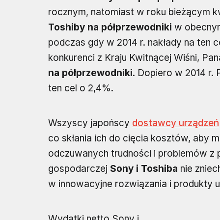
rocznym, natomiast w roku bieżącym kw
Toshiby na półprzewodniki
w obecnym 
podczas gdy w 2014 r. nakłady na ten c
konkurenci z Kraju Kwitnącej Wiśni, Pa
na półprzewodniki
. Dopiero w 2014 r
ten cel o 2,4%.
Wszyscy japońscy
dostawcy urządzeń
co skłania ich do cięcia kosztów, ab
odczuwanych trudności i problemów z 
gospodarczej
Sony i Toshiba
nie zniec
w innowacyjne rozwiązania i produkty u
Wydatki netto Sony i