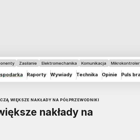
onenty
Zasilanie
Elektromechanika
Komunikacja
Mikrokontrolery
spodarka
Raporty
Wywiady
Technika
Opinie
Puls br
ACZĄ WIĘKSZE NAKŁADY NA PÓŁPRZEWODNIKI
większe nakłady na