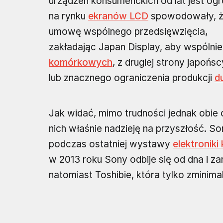
urządzeń konsumenckich od lat jest ogro
na rynku
ekranów LCD
spowodowały, że 
umowę wspólnego przedsięwzięcia,
zakładając Japan Display, aby wspóln
komórkowych
, z drugiej strony japoń
lub znacznego ograniczenia produkcji
d
Jak widać, mimo trudności jednak obie
nich właśnie nadzieję na przyszłość. S
podczas ostatniej wystawy
elektroniki
w 2013 roku Sony odbije się od dna i za
natomiast Toshibie, która tylko zminim