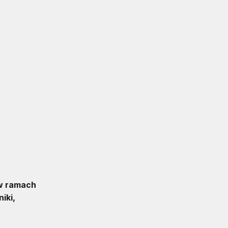
 w ramach
iki,