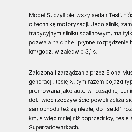
Model S, czyli pierwszy sedan Tesli, ni
o technikę motoryzacji. Jego silnik, za
tradycyjnym silniku spalinowym, ma tyl
pozwala na ciche i płynne rozpędzenie 
km/godz. w zaledwie 3,1 s.
Założona i zarządzania przez Elona Mu
generacji, teslę X, tym razem pojazd ty
promowana jako auto w rozsądnej ceni
dol., więc rzeczywiście powoli zbliża 
samochodu też są niezłe, do "setki" ro
km, a więc mniej niż poprzednicy, tesl
Superładowarkach.