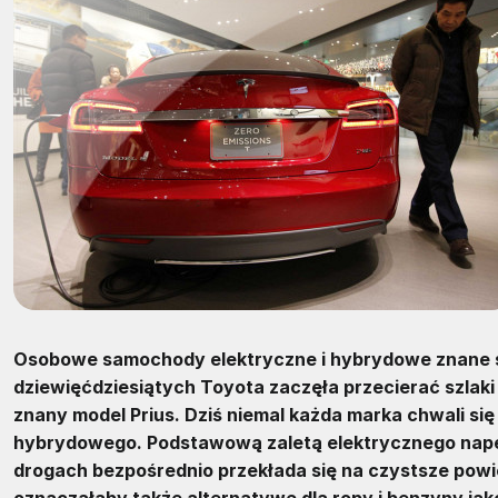
Osobowe samochody elektryczne i hybrydowe znane są 
dziewięćdziesiątych Toyota zaczęła przecierać szlak
znany model Prius. Dziś niemal każda marka chwali si
hybrydowego. Podstawową zaletą elektrycznego napędu 
drogach bezpośrednio przekłada się na czystsze powi
oznaczałaby także alternatywę dla ropy i benzyny jak