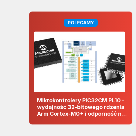
POLECAMY
Mikrokontrolery PIC32CM PL10 -
wydajność 32-bitowego rdzenia
Arm Cortex-M0+ i odporność na
zakłócenia w projektach 5 V