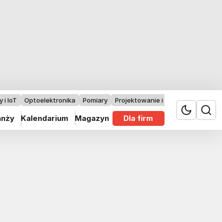
 i IoT
Optoelektronika
Pomiary
Projektowanie i badania
anży
Kalendarium
Magazyn
Dla firm