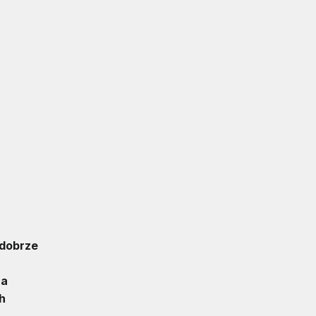
 dobrze
na
h