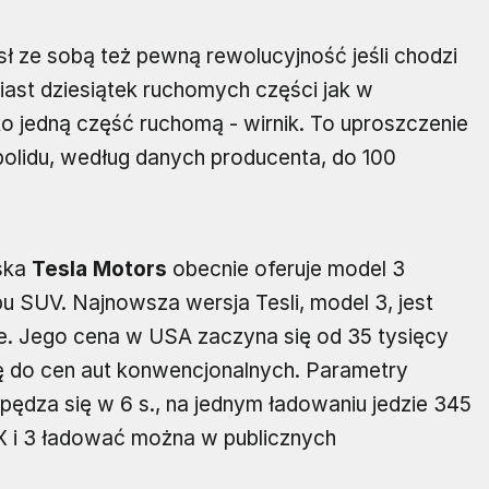
ósł ze sobą też pewną rewolucyjność jeśli chodzi
miast dziesiątek ruchomych części jak w
ko jedną część ruchomą - wirnik. To uproszczenie
bolidu, według danych producenta, do 100
ska
Tesla Motors
obecnie oferuje model 3
pu SUV. Najnowsza wersja Tesli, model 3, jest
e. Jego cena w USA zaczyna się od 35 tysięcy
się do cen aut konwencjonalnych. Parametry
zpędza się w 6 s., na jednym ładowaniu jedzie 345
e X i 3 ładować można w publicznych