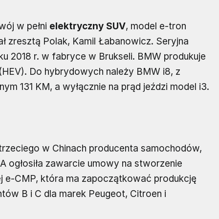
wój w pełni
elektryczny SUV
, model e-tron
ł zresztą Polak, Kamil Łabanowicz. Seryjna
ku 2018 r. w fabryce w Brukseli. BMW produkuje
 (HEV). Do hybrydowych należy BMW i8, z
nym 131 KM, a wyłącznie na prąd jeździ model i3.
, trzeciego w Chinach producenta samochodów,
A ogłosiła zawarcie umowy na stworzenie
nej e-CMP, która ma zapoczątkować produkcję
ów B i C dla marek Peugeot, Citroen i