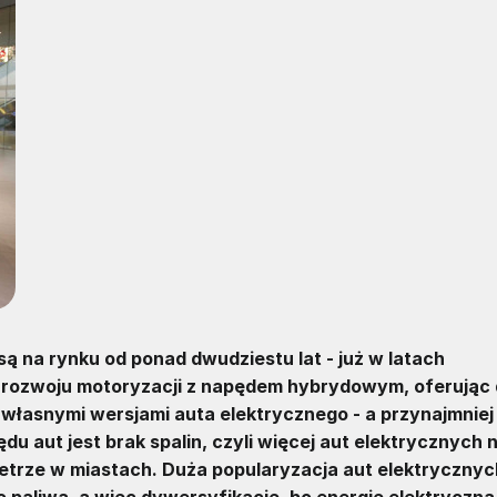
na rynku od ponad dwudziestu lat - już w latach
i rozwoju motoryzacji z napędem hybrydowym, oferując
ę własnymi wersjami auta elektrycznego - a przynajmniej
aut jest brak spalin, czyli więcej aut elektrycznych 
etrze w miastach. Duża popularyzacja aut elektrycznyc
o paliwa, a więc dywersyfikację, bo energię elektryczną