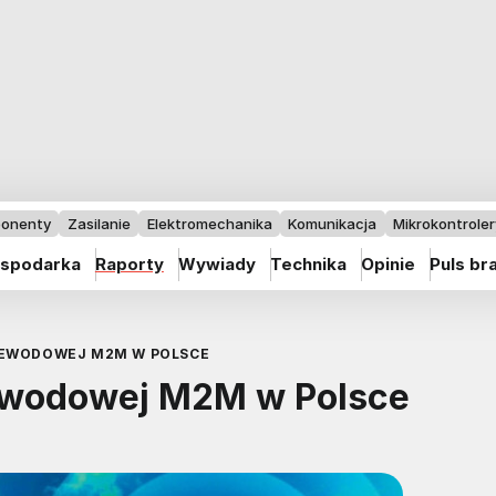
onenty
Zasilanie
Elektromechanika
Komunikacja
Mikrokontrolery
spodarka
Raporty
Wywiady
Technika
Opinie
Puls br
ZEWODOWEJ M2M W POLSCE
ewodowej M2M w Polsce