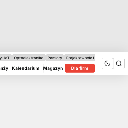
 i IoT
Optoelektronika
Pomiary
Projektowanie i badania
anży
Kalendarium
Magazyn
Dla firm