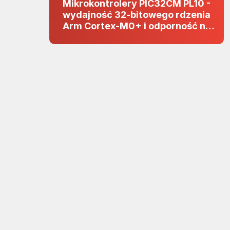
Mikrokontrolery PIC32CM PL10 -
wydajność 32-bitowego rdzenia
Arm Cortex-M0+ i odporność na
zakłócenia w projektach 5 V