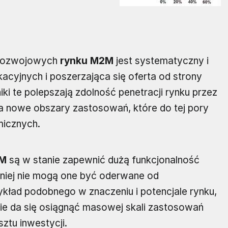
orozwojowych
rynku M2M
jest systematyczny i
yjnych i poszerzająca się oferta od strony
ki te polepszają zdolność penetracji rynku przez
a nowe obszary zastosowań, które do tej pory
micznych.
2M
są w stanie zapewnić dużą funkcjonalność
mniej nie mogą one być oderwane od
kład podobnego w znaczeniu i potencjale rynku,
 nie da się osiągnąć masowej skali zastosowań
ztu inwestycji.