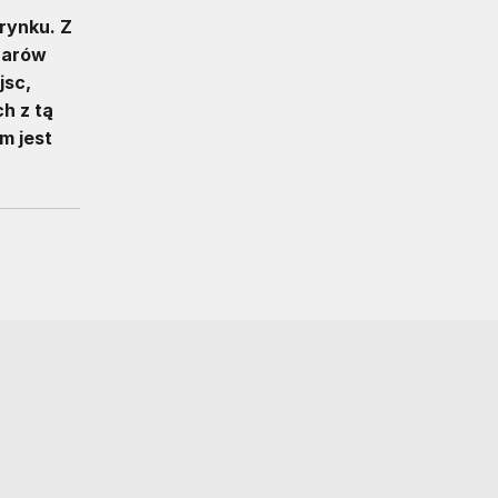
 rynku. Z
zarów
jsc,
h z tą
m jest