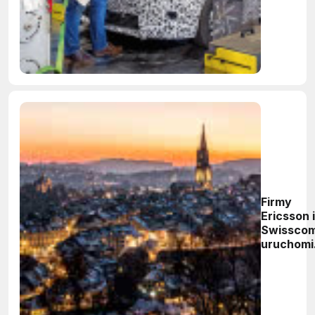
Firmy
Ericsson i
Swissco
uruchomi
pierwszą
Europie
komercyj
sieć 5G