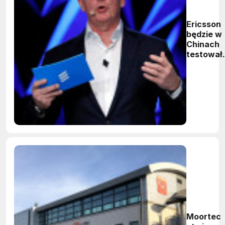
Ericsson
będzie w
Chinach
testował
internet
przemys
Moortec