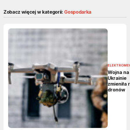
Zobacz więcej w kategorii:
Gospodarka
ELEKTROME
Wojna na
Ukrainie
zmieniła 
dronów