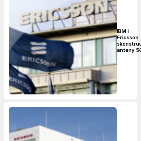
IBM i
Ericsson
skonstru
anteny 5