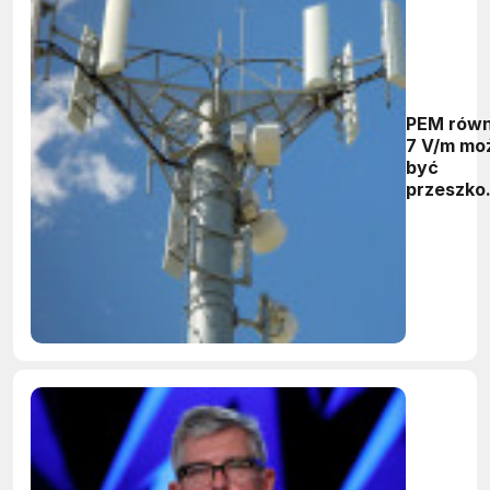
PEM rów
7 V/m mo
być
przeszko
dla sieci 