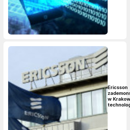
Ericsson
zademon
w Krakow
technolo