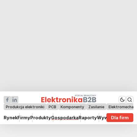
Produkcja elektroniki
PCB
Komponenty
Zasilanie
Elektromechan
Rynek
Firmy
Produkty
Gospodarka
Raporty
Wywiady
Dla firm
Technik