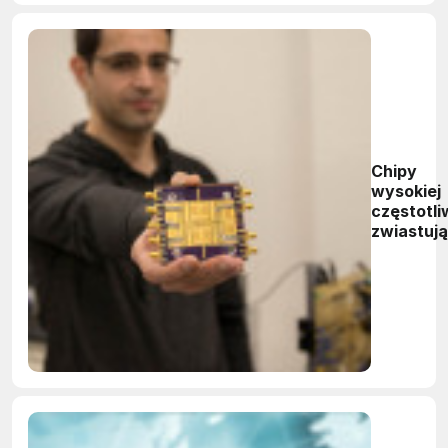
Chipy
wysokiej
częstotli
zwiastują
nową
generacj
technolog
transmisj
danych