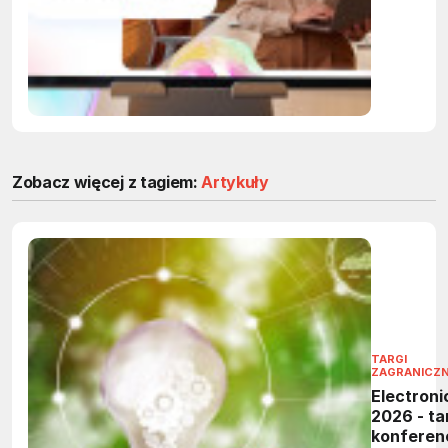
przejmą
powtarza
zadania 
firmach
Zobacz więcej z tagiem:
Artykuły
TARGI
ZAGRANICZ
Electroni
2026 - tar
konferen