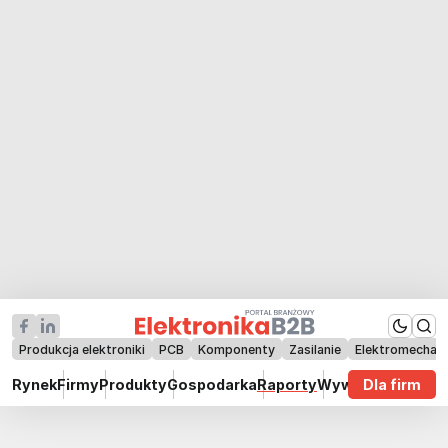
Produkcja elektroniki
PCB
Komponenty
Zasilanie
Elektromechan
Rynek
Firmy
Produkty
Gospodarka
Raporty
Wywiady
Dla firm
Technik