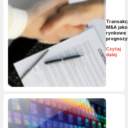
Transakc
M&A jako
rynkowe
prognozy
Czytaj
dalej