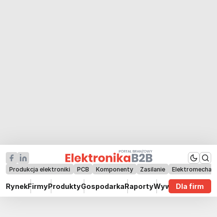
Produkcja elektroniki
PCB
Komponenty
Zasilanie
Elektromechan
Rynek
Firmy
Produkty
Gospodarka
Raporty
Wywiady
Dla firm
Technik