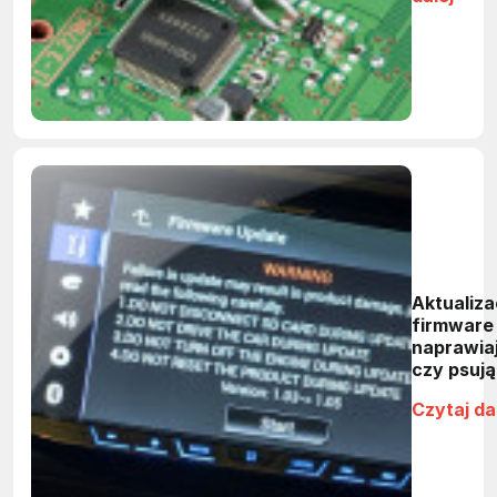
Aktualiza
firmware 
naprawia
czy psują
Czytaj da