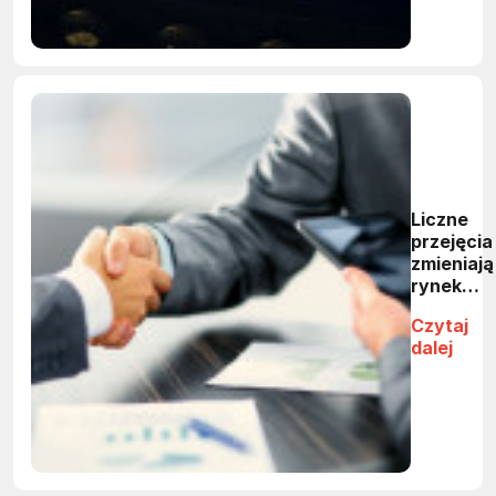
Liczne
przejęcia
zmieniają
rynek
dystrybuc
Czytaj
dalej