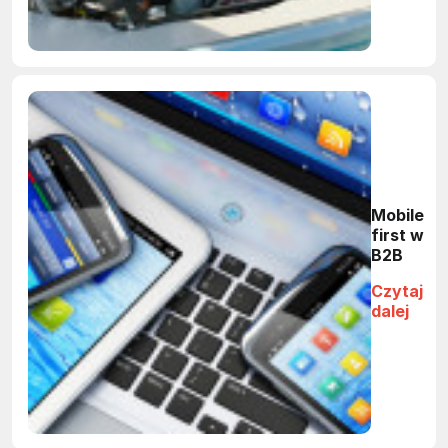
Mobile
first w
B2B
Czytaj
dalej