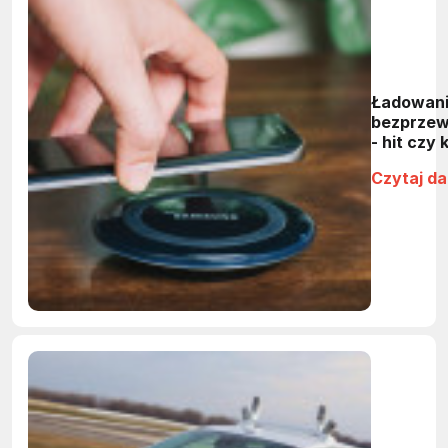
Ładowan
bezprze
- hit czy k
Czytaj da