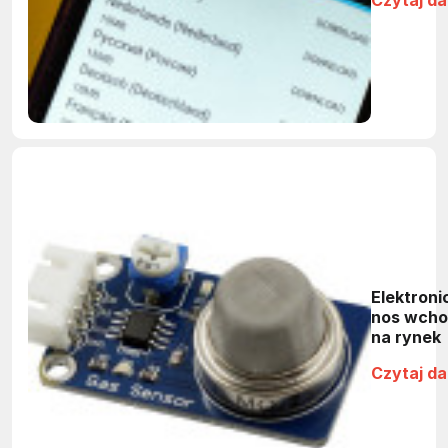
Elektroni
nos wcho
na rynek
Czytaj da