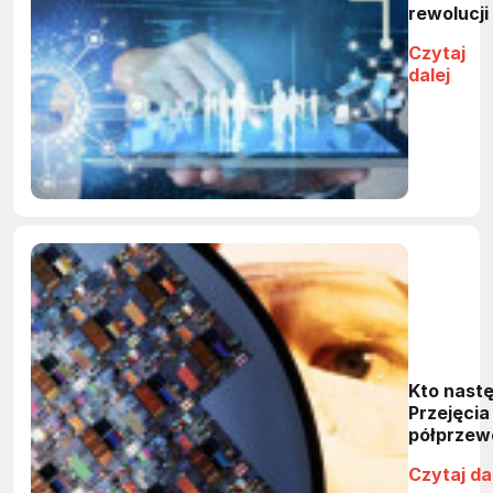
rewolucji
Czytaj
dalej
Kto nast
Przejęcia
półprze
Czytaj da