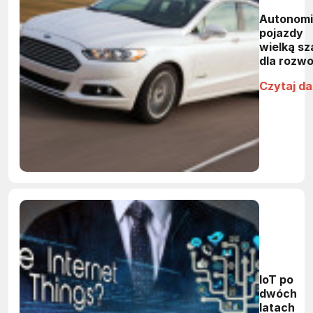
Autonom
pojazdy
wielką s
dla rozwo
elektronik
Czytaj da
IoT po
dwóch
latach