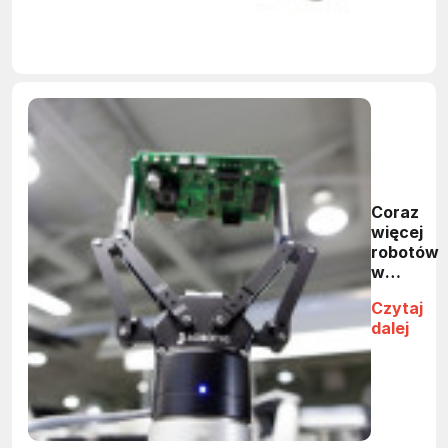
Coraz
więcej
robotów
w
produkcji
Czytaj
elektronik
dalej