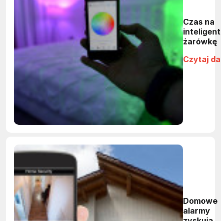
Czas na
inteligen
żarówkę
Czytaj da
Domowe
alarmy
zyskują