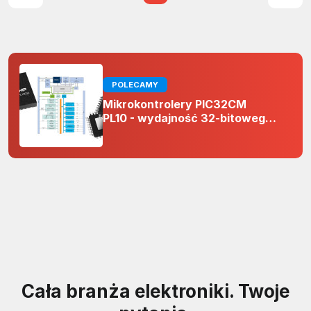
POLECAMY
Mikrokontrolery PIC32CM
PL10 - wydajność 32-bitowego
rdzenia Arm Cortex-M0+ i
odporność na zakłócenia w
projektach 5 V
Cała branża elektroniki. Twoje